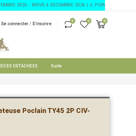
RE 2026 - BRIVE 6 DECEMBRE 2026 | ⚠️ POINTS DE FIDÉLIT
0
0
0
Se connecter
/
S'inscrire
IECES DETACHEES
Suite
teuse Poclain TY45 2P CIV-