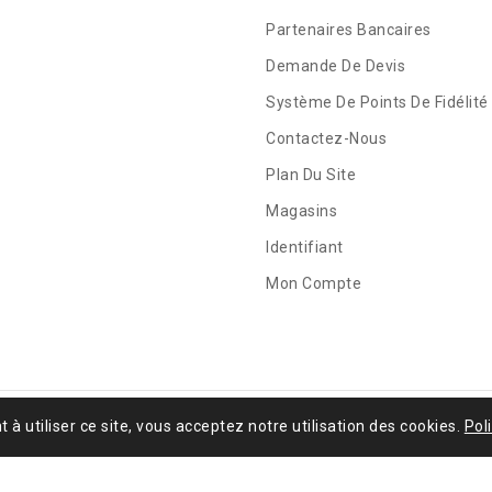
Partenaires Bancaires
Demande De Devis
Système De Points De Fidélité
Contactez-Nous
Plan Du Site
Magasins
Identifiant
Mon Compte
t à utiliser ce site, vous acceptez notre utilisation des cookies.
Pol
ain.fr | 23 Route de la gare - 19130 St-Solve | Siret: 4125766620003