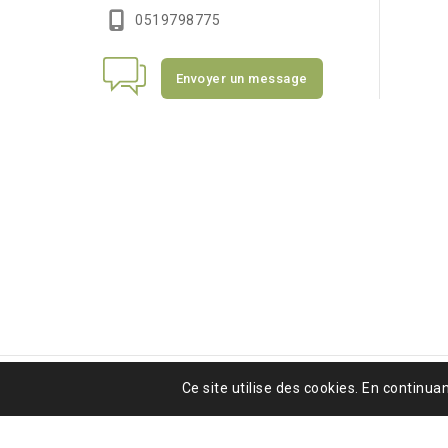
0519798775
Envoyer un message
Ce site utilise des cookies. En continuan
Tous droits réservés crisdigitr