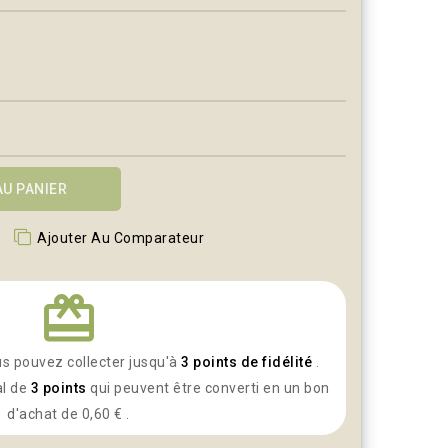
AU PANIER
s
Ajouter Au Comparateur
redeem
us pouvez collecter jusqu'à
3
points de fidélité
.
al de
3
points
qui peuvent être converti en un bon
d'achat de
0,60 €
.